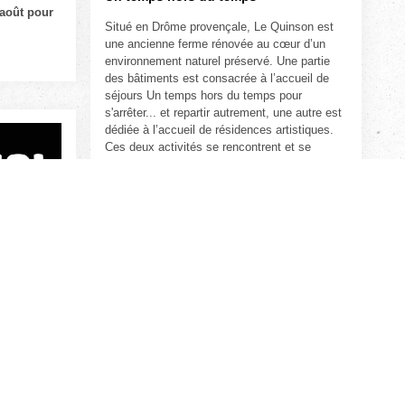
 août pour
Situé en Drôme provençale, Le Quinson est
une ancienne ferme rénovée au cœur d’un
environnement naturel préservé. Une partie
des bâtiments est consacrée à l’accueil de
séjours Un temps hors du temps pour
s'arrêter... et repartir autrement, une autre est
dédiée à l’accueil de résidences artistiques.
Ces deux activités se rencontrent et se
nourrissent l’une l’autre...
Pour toutes questions contacter l'équipe
du quinson
OSON?
riture et
 souhaitons
e des