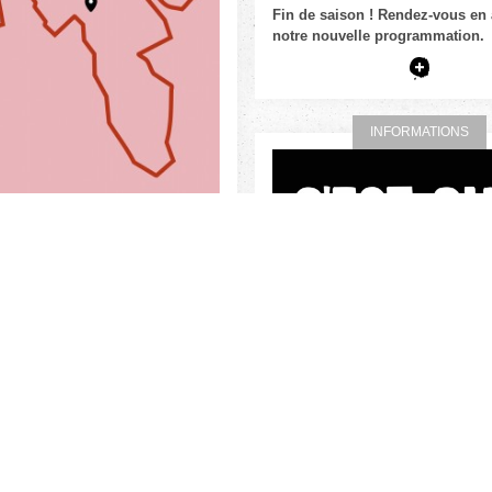
Fin de saison ! Rendez-vous en
notre nouvelle programmation.
INFORMATIONS
C'EST QUOI LE B
Des espaces pour des projets
d’éc
de plateau.
Une pépinière où nous
accompagner et
mettre en lumièr