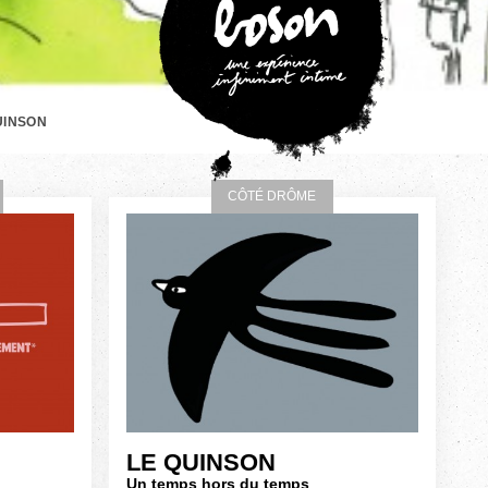
UINSON
CÔTÉ DRÔME
LE QUINSON
Un temps hors du temps