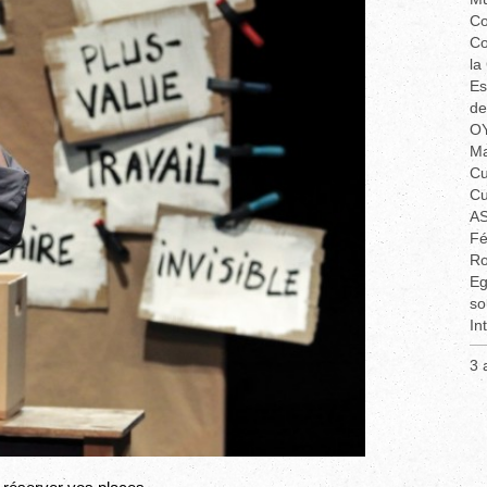
Co
Co
la
Es
de
OY
Ma
Cu
Cu
AS
Fé
Ro
Eg
so
In
3 