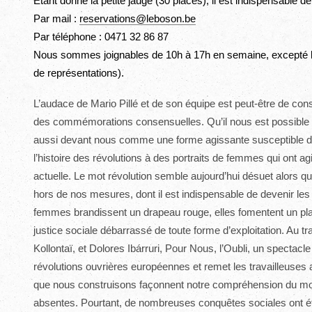
Etant donné la petite jauge (30 places), il est indispensable d
Par mail :
reservations@leboson.be
Par téléphone : 0471 32 86 87
Nous sommes joignables de 10h à 17h en semaine, excepté le
de représentations).
L’audace de Mario Pillé et de son équipe est peut-être de cons
des commémorations consensuelles. Qu’il nous est possible d
aussi devant nous comme une forme agissante susceptible de
l’histoire des révolutions à des portraits de femmes qui ont ag
actuelle. Le mot révolution semble aujourd’hui désuet alor
hors de nos mesures, dont il est indispensable de devenir les 
femmes brandissent un drapeau rouge, elles fomentent un plan
justice sociale débarrassé de toute forme d’exploitation. Au 
Kollontaï, et Dolores Ibárruri, Pour Nous, l’Oubli, un spectac
révolutions ouvrières européennes et remet les travailleuses 
que nous construisons façonnent notre compréhension du mo
absentes. Pourtant, de nombreuses conquêtes sociales ont ét