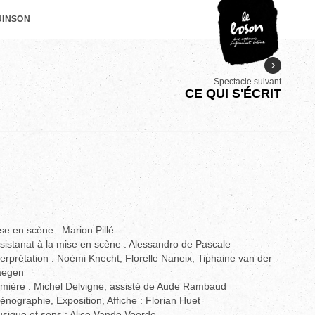
UINSON
Spectacle suivant
CE QUI S'ÉCRIT
se en scène : Marion Pillé
sistanat à la mise en scène : Alessandro de Pascale
terprétation : Noémi Knecht, Florelle Naneix, Tiphaine van der
aegen
mière : Michel Delvigne, assisté de Aude Rambaud
énographie, Exposition, Affiche : Florian Huet
sique et sons : Alice Vande Voorde