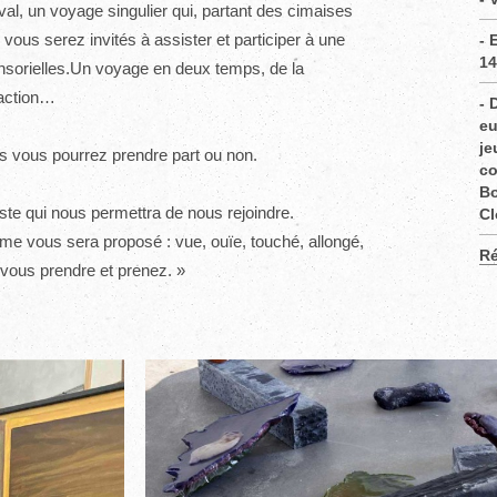
val, un voyage singulier qui, partant des cimaises
vous serez invités à assister et participer à une
- 
14
nsorielles.Un voyage en deux temps, de la
 action…
- 
eu
je
s vous pourrez prendre part ou non.
co
Bo
te qui nous permettra de nous rejoindre.
Cl
erme vous sera proposé : vue, ouïe, touché, allongé,
Ré
z-vous prendre et prenez. »