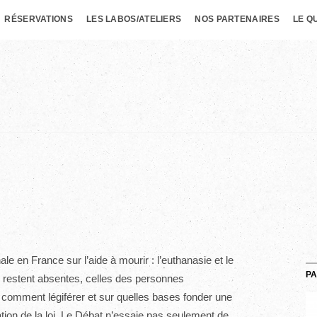
RÉSERVATIONS
LES LABOS/ATELIERS
NOS PARTENAIRES
LE Q
e en France sur l’aide à mourir : l’euthanasie et le
PA
ix restent absentes, celles des personnes
: comment légiférer et sur quelles bases fonder une
ation de la loi, Le Débat n’essaie pas seulement de