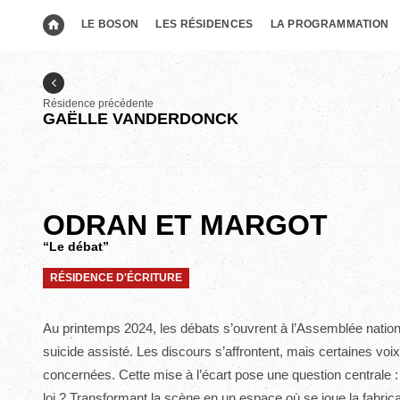
LE BOSON
LES RÉSIDENCES
LA PROGRAMMATION
Résidence précédente
GAËLLE VANDERDONCK
ODRAN ET MARGOT
“Le débat”
RÉSIDENCE D'ÉCRITURE
Au printemps 2024, les débats s’ouvrent à l’Assemblée national
suicide assisté. Les discours s’affrontent, mais certaines vo
concernées. Cette mise à l’écart pose une question centrale 
loi ? Transformant la scène en un espace où se joue la fabric