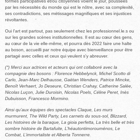
formes participatives et/ou citoyennes voient le jour, poussées
par les nécessités du monde qui est le nôtre, avec sa complexité,
ses contradictions, ses métissages magnifiques et ses injustices
révoltantes.
Oui l'art est partout, pas seulement chez les professionnel.le.s ou
sur les grandes scènes institutionnelles. Il est au cœur des gens,
au cœur de la vie elle-même, et pourra dès 2022 faire une halte
au boson, accueilli par notre équipe avec bienveillance pour être
partagé avec celles et ceux qui veulent s'y abreuver.
(*) Merci aux actrices et acteurs qui ont collaboré avec la
compagnie des bosons : Florence Hebbelynck, Michel Scotto di
Carlo, Jean-Marc Delhausse, Gaëtan Wenders, Patrice Mincke,
Benoît Verhaert, Jo Deseure, Christian Crahay, Catherine Salée,
Nicolas Luçon, Julie Duroisin, Nicolas Poels, Céline Peret, Inès
Dubuisson, Francesco Mormino.
Ainsi qu’aux équipes des spectacles Claque, Les murs
murmurent, The Wild Party, Les carnets du sous-sol, Blizzard,
Les histoires de la baraque, La gioia perfetta, La très belle et très
sombre histoire de Bartafuite, L’héautontimorouménos, Le
Combat, L’immortaliste et Alberta Tonnerre.