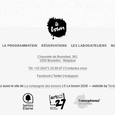
LA PROGRAMMATION
RÉSERVATIONS
LES LABOS/ATELIERS
N
Chaussée de Boondael, 361
1050 Bruxelles - Belgique
Tél: +32 (0)471.32.86.87
|
Contactez-nous
Facebook
|
Twitter
|
Instagram
ez aussi le site de
La compagnie des bosons
| © Le boson 2026 — website by
Tent