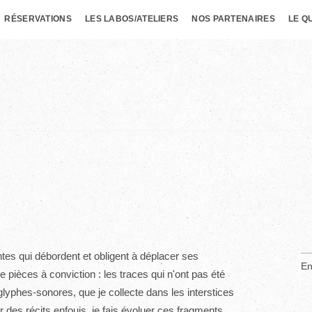
RÉSERVATIONS
LES LABOS/ATELIERS
NOS PARTENAIRES
LE Q
es qui débordent et obligent à déplacer ses
En
 pièces à conviction : les traces qui n'ont pas été
s glyphes-sonores, que je collecte dans les interstices
 des récits enfouis, je fais évoluer ces fragments