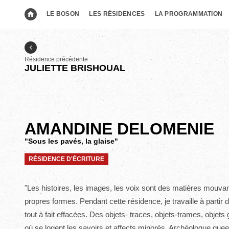
LE BOSON
LES RÉSIDENCES
LA PROGRAMMATION
Résidence précédente
JULIETTE BRISHOUAL
AMANDINE DELOMENIE
"Sous les pavés, la glaise"
RÉSIDENCE D'ÉCRITURE
"Les histoires, les images, les voix sont des matières mouvant
propres formes. Pendant cette résidence, je travaille à partir de
tout à fait effacées. Des objets- traces, objets-trames, objet
où se logent les savoirs et affects minorés. Archéologue queer